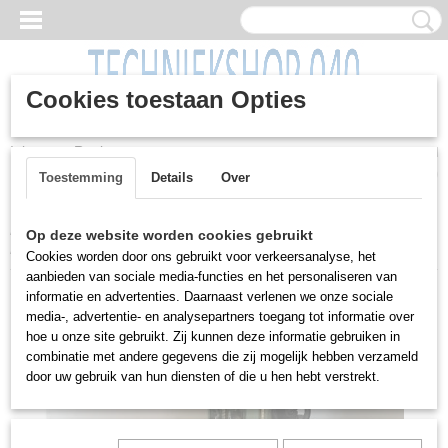
Cookies toestaan Opties
Inloggen
Registreren
UW WINKELWAGEN
Geen producten
(0)
Toestemming
Details
Over
Home
>
Machines
>
Boormachines
>
Boor-/ freescombinatie,
Op deze website worden cookies gebruikt
Rexon, RDM 500 M, 400 volt
Cookies worden door ons gebruikt voor verkeersanalyse, het
aanbieden van sociale media-functies en het personaliseren van
informatie en advertenties. Daarnaast verlenen we onze sociale
media-, advertentie- en analysepartners toegang tot informatie over
hoe u onze site gebruikt. Zij kunnen deze informatie gebruiken in
combinatie met andere gegevens die zij mogelijk hebben verzameld
door uw gebruik van hun diensten of die u hen hebt verstrekt.