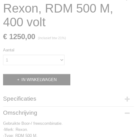
Rexon, RDM 500 M,
400 volt
€ 1250,00
(inclusief btw 21%)
Aantal
IN WINKELWAGEN
Specificaties
Productcode
Omschrijving
2389
Gebruikte Boor-/ freescombinatie.
-Merk: Rexon.
-Type: RDM 500 M.