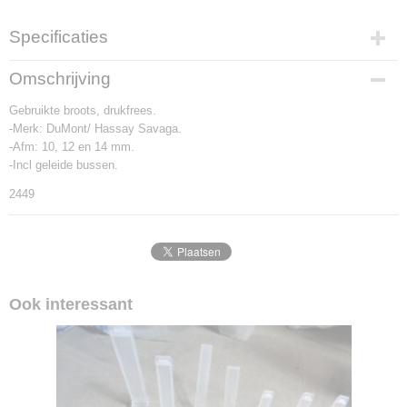
Specificaties
Productcode
Omschrijving
2449
Gebruikte broots, drukfrees.
-Merk: DuMont/ Hassay Savaga.
-Afm: 10, 12 en 14 mm.
-Incl geleide bussen.
2449
Ook interessant