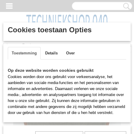
Cookies toestaan Opties
Inloggen
Registreren
UW WINKELWAGEN
Geen producten
(0)
Toestemming
Details
Over
Home
>
Machines
>
Gereedschap
>
Frezen
>
Broots, drukfrees,
Op deze website worden cookies gebruikt
DuMont/ Hassay Savage
Cookies worden door ons gebruikt voor verkeersanalyse, het
aanbieden van sociale media-functies en het personaliseren van
informatie en advertenties. Daarnaast verlenen we onze sociale
media-, advertentie- en analysepartners toegang tot informatie over
hoe u onze site gebruikt. Zij kunnen deze informatie gebruiken in
combinatie met andere gegevens die zij mogelijk hebben verzameld
door uw gebruik van hun diensten of die u hen hebt verstrekt.