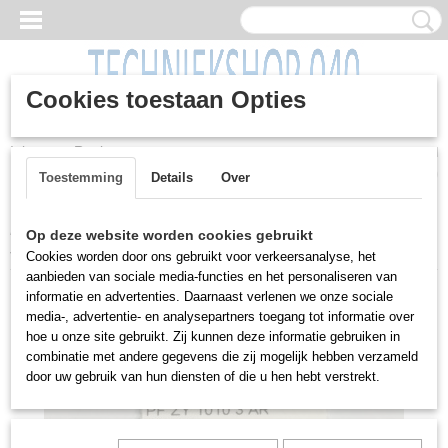
Cookies toestaan Opties
Inloggen
Registreren
UW WINKELWAGEN
Geen producten
(0)
Toestemming
Details
Over
Home
>
Machines
>
Gereedschap
>
Handgereedschap
>
Fijn
Op deze website worden cookies gebruikt
slijpstiften, diverse maten, Pferd
Cookies worden door ons gebruikt voor verkeersanalyse, het
aanbieden van sociale media-functies en het personaliseren van
informatie en advertenties. Daarnaast verlenen we onze sociale
media-, advertentie- en analysepartners toegang tot informatie over
hoe u onze site gebruikt. Zij kunnen deze informatie gebruiken in
combinatie met andere gegevens die zij mogelijk hebben verzameld
door uw gebruik van hun diensten of die u hen hebt verstrekt.