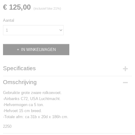
€ 125,00
(inclusief btw 21%)
Aantal
IN WINKELWAGEN
Specificaties
Productcode
Omschrijving
2250
Gebruikte grote zware rolkoevoet.
-Airbanks C72, USA Luchtmacht.
-Hefvermogen ca 5 ton.
-Hefvoet 15 cm breed.
-Totale afm: ca 31b x 20d x 186h cm.
2250