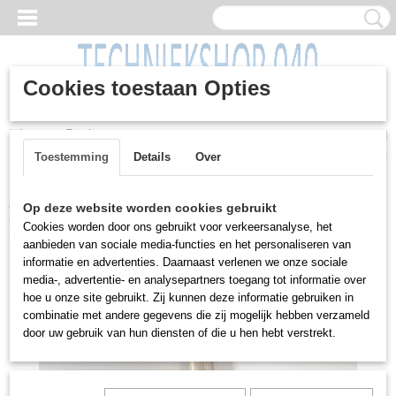
Cookies toestaan Opties
Inloggen
Registreren
UW WINKELWAGEN
Geen producten
(0)
Toestemming
Details
Over
Home
>
Machines
>
Gereedschap
>
Hef- / Hijsgereedschap
>
Op deze website worden cookies gebruikt
Grote zware rolkoevoet, hefvermogen ca 5 ton
Cookies worden door ons gebruikt voor verkeersanalyse, het
aanbieden van sociale media-functies en het personaliseren van
informatie en advertenties. Daarnaast verlenen we onze sociale
media-, advertentie- en analysepartners toegang tot informatie over
hoe u onze site gebruikt. Zij kunnen deze informatie gebruiken in
combinatie met andere gegevens die zij mogelijk hebben verzameld
door uw gebruik van hun diensten of die u hen hebt verstrekt.