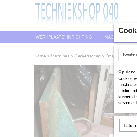
Cooki
(WERKPLAATS) INRICHTING
MACHINES
Toeste
Home
>
Machines
>
Gereedschap
>
Opspangereeds
Op deze 
Cookies wo
functies e
media-, ad
kunnen dez
verzameld 
Later 