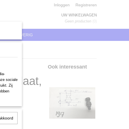
Inloggen
Registreren
UW WINKELWAGEN
Geen producten
(0)
REN
OVERIG
e
Ook interessant
ia-
anplaat,
nze sociale
ikt. Zij
hebben
akkoord