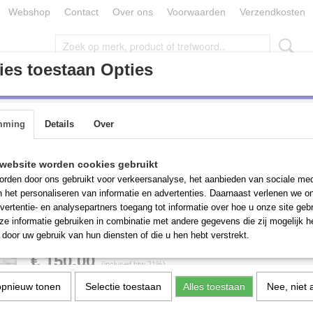
Webshop
Contact
Over ons
Voorwaarden
Verzendkosten
es toestaan Opties
ONDERDELEN / TOEBEHOREN (MACHINES)
PARTIJ GOEDE
mming
Details
Over
chap
>
Grote stalen, gefreesde opspanhoek/haakse spanplaat, hijsoog
Grote stalen, gefreesd
website worden cookies gebruikt
rden door ons gebruikt voor verkeersanalyse, het aanbieden van sociale med
opspanhoek/haakse sp
n het personaliseren van informatie en advertenties. Daarnaast verlenen we o
vertentie- en analysepartners toegang tot informatie over hoe u onze site gebru
hijsoog
e informatie gebruiken in combinatie met andere gegevens die zij mogelijk 
door uw gebruik van hun diensten of die u hen hebt verstrekt.
€ 150,00
(inclusief btw 21%)
opnieuw tonen
Selectie toestaan
Alles toestaan
Nee, niet 
Aantal