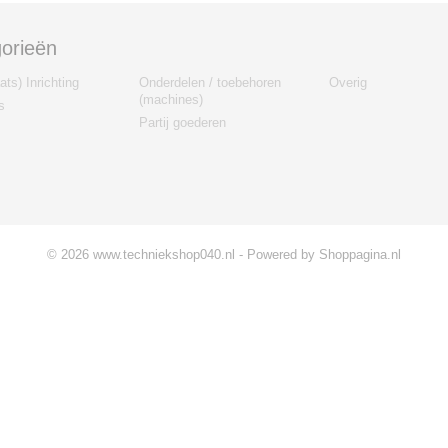
orieën
ts) Inrichting
Onderdelen / toebehoren
Overig
(machines)
s
Partij goederen
© 2026 www.techniekshop040.nl - Powered by Shoppagina.nl