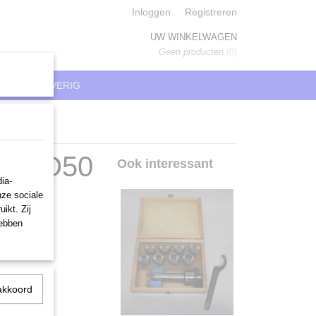
Inloggen
Registreren
UW WINKELWAGEN
Geen producten
(0)
REN
OVERIG
, ISO50
Ook interessant
ia-
nze sociale
ikt. Zij
hebben
akkoord