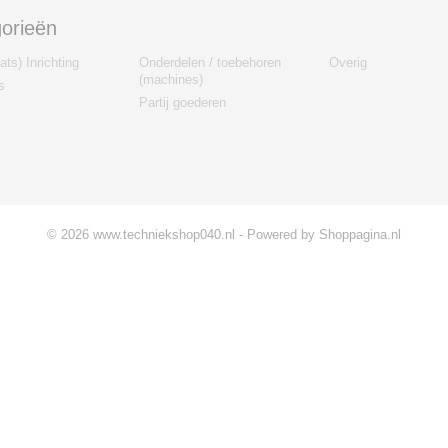
orieën
ts) Inrichting
Onderdelen / toebehoren
Overig
(machines)
s
Partij goederen
© 2026 www.techniekshop040.nl - Powered by Shoppagina.nl