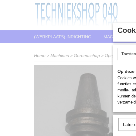
Cooki
(WERKPLAATS) INRICHTING
MACHINES
Toeste
Home
>
Machines
>
Gereedschap
>
Opspangereeds
Op deze 
Cookies wo
functies e
media-, ad
kunnen dez
verzameld 
Later 