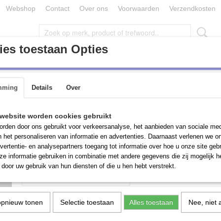
Webshop
Contact
Over ons
Voorwaarden
Verzendkosten
es toestaan Opties
ONDERDELEN / TOEBEHOREN (MACHINES)
PARTIJ GOEDE
mming
Details
Over
chap
>
Tapkop voor freesbank, ISO50
Tapkop voor freesbank
website worden cookies gebruikt
rden door ons gebruikt voor verkeersanalyse, het aanbieden van sociale med
n het personaliseren van informatie en advertenties. Daarnaast verlenen we o
€ 130,00
(inclusief btw 21%)
vertentie- en analysepartners toegang tot informatie over hoe u onze site gebru
e informatie gebruiken in combinatie met andere gegevens die zij mogelijk 
Aantal
door uw gebruik van hun diensten of die u hen hebt verstrekt.
opnieuw tonen
Selectie toestaan
Alles toestaan
Nee, niet 
IN WINKELWAGEN