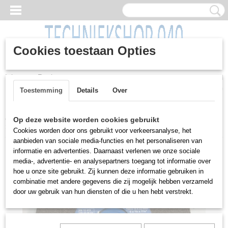
Cookies toestaan Opties
Inloggen
Registreren
UW WINKELWAGEN
Geen producten
(0)
Toestemming
Details
Over
Home
>
Machines
>
Gereedschap
>
Snij/Slijp/Schuur gereedschap
Op deze website worden cookies gebruikt
>
Slijpschijven, diverse maten, 1 staalborstel, Pferd
Cookies worden door ons gebruikt voor verkeersanalyse, het
aanbieden van sociale media-functies en het personaliseren van
informatie en advertenties. Daarnaast verlenen we onze sociale
media-, advertentie- en analysepartners toegang tot informatie over
hoe u onze site gebruikt. Zij kunnen deze informatie gebruiken in
combinatie met andere gegevens die zij mogelijk hebben verzameld
door uw gebruik van hun diensten of die u hen hebt verstrekt.