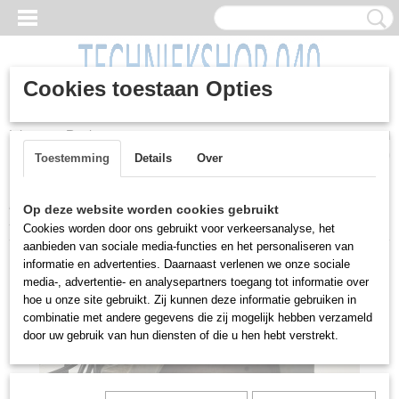
Cookies toestaan Opties
Inloggen
Registreren
UW WINKELWAGEN
Geen producten
(0)
Toestemming
Details
Over
Home
>
Machines
>
Houtbewerking
>
Handcirkelzaag, Rebir, IE
Op deze website worden cookies gebruikt
5107C3, 220 volt
Cookies worden door ons gebruikt voor verkeersanalyse, het
aanbieden van sociale media-functies en het personaliseren van
informatie en advertenties. Daarnaast verlenen we onze sociale
media-, advertentie- en analysepartners toegang tot informatie over
hoe u onze site gebruikt. Zij kunnen deze informatie gebruiken in
combinatie met andere gegevens die zij mogelijk hebben verzameld
door uw gebruik van hun diensten of die u hen hebt verstrekt.