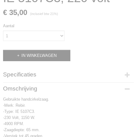
€ 35,00
(inclusief btw 21%)
Aantal
IN WINKELWAGEN
Specificaties
Productcode
Omschrijving
1286
Gebruikte handcirkelzaag.
-Merk: Rebir.
-Type: IE 5107C3.
-230 Volt, 1150 W.
-4900 RPM.
-Zaagdiepte: 65 mm.
-Verstek tot 45 graden.