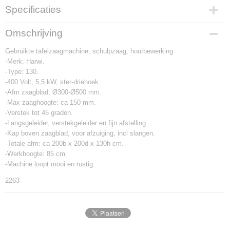
Specificaties
Productcode
Omschrijving
2263
Gebruikte tafelzaagmachine, schulpzaag, houtbewerking
-Merk: Harwi.
-Type: 130.
-400 Volt, 5,5 kW, ster-driehoek.
-Afm zaagblad: Ø300-Ø500 mm.
-Max zaaghoogte: ca 150 mm.
-Verstek tot 45 graden.
-Langsgeleider, verstekgeleider en fijn afstelling.
-Kap boven zaagblad, voor afzuiging, incl slangen.
-Totale afm: ca 200b x 200d x 130h cm.
-Werkhoogte: 85 cm.
-Machine loopt mooi en rustig.
2263