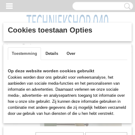
Cookies toestaan Opties
Inloggen
Registreren
UW WINKELWAGEN
Geen producten
(0)
Toestemming
Details
Over
Home
>
Machines
>
Houtbewerking
>
Tafelzaagmachine, Harwi,
Op deze website worden cookies gebruikt
type 130, 400 volt, ster driehoek
Cookies worden door ons gebruikt voor verkeersanalyse, het
aanbieden van sociale media-functies en het personaliseren van
informatie en advertenties. Daarnaast verlenen we onze sociale
media-, advertentie- en analysepartners toegang tot informatie over
hoe u onze site gebruikt. Zij kunnen deze informatie gebruiken in
combinatie met andere gegevens die zij mogelijk hebben verzameld
door uw gebruik van hun diensten of die u hen hebt verstrekt.