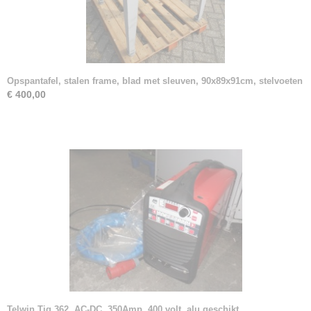
Opspantafel, stalen frame, blad met sleuven, 90x89x91cm, stelvoeten
€ 400,00
Telwin Tig 362, AC-DC, 350Amp, 400 volt, alu geschikt