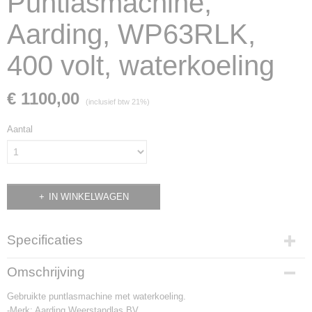
Puntlasmachine,
Aarding, WP63RLK,
400 volt, waterkoeling
€ 1100,00
(inclusief btw 21%)
Aantal
IN WINKELWAGEN
Specificaties
Productcode
Omschrijving
2192
Gebruikte puntlasmachine met waterkoeling.
-Merk: Aarding Weerstandlas BV.