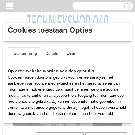
Cookies toestaan Opties
Inloggen
Registreren
UW WINKELWAGEN
Geen producten
(0)
Toestemming
Details
Over
Home
>
Machines
>
Lasapparaten
>
Puntlasmachine, Aarding,
Op deze website worden cookies gebruikt
WP63RLK, 400 volt, waterkoeling
Cookies worden door ons gebruikt voor verkeersanalyse, het
aanbieden van sociale media-functies en het personaliseren van
informatie en advertenties. Daarnaast verlenen we onze sociale
media-, advertentie- en analysepartners toegang tot informatie over
hoe u onze site gebruikt. Zij kunnen deze informatie gebruiken in
combinatie met andere gegevens die zij mogelijk hebben verzameld
door uw gebruik van hun diensten of die u hen hebt verstrekt.