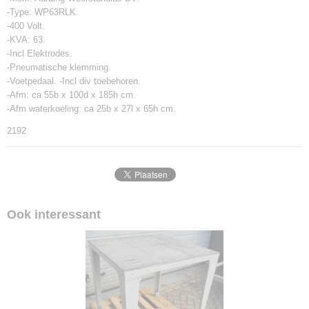
-Type: WP63RLK.
-400 Volt.
-KVA: 63.
-Incl Elektrodes.
-Pneumatische klemming.
-Voetpedaal. -Incl div toebehoren.
-Afm: ca 55b x 100d x 185h cm.
-Afm waterkoeling: ca 25b x 27l x 65h cm.
2192
Ook interessant