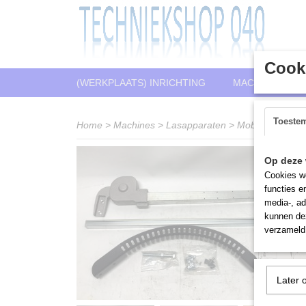
Cooki
(WERKPLAATS) INRICHTING
MACHINES
Toeste
Home
>
Machines
>
Lasapparaten
>
Mobiele lasarm
Op deze 
Cookies wo
functies e
media-, ad
kunnen dez
verzameld 
Later 