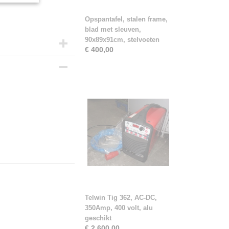
Opspantafel, stalen frame,
blad met sleuven,
90x89x91cm, stelvoeten
€ 400,00
Telwin Tig 362, AC-DC,
350Amp, 400 volt, alu
geschikt
€ 2.600,00