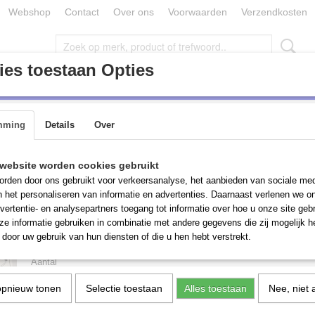
Webshop
Contact
Over ons
Voorwaarden
Verzendkosten
es toestaan Opties
ONDERDELEN / TOEBEHOREN (MACHINES)
PARTIJ GOEDE
mming
Details
Over
, beweegbare arm voor slangen-set, Telwin
Mobiele lasarm, bewe
website worden cookies gebruikt
rden door ons gebruikt voor verkeersanalyse, het aanbieden van sociale med
arm voor slangen-set, 
n het personaliseren van informatie en advertenties. Daarnaast verlenen we o
vertentie- en analysepartners toegang tot informatie over hoe u onze site gebru
e informatie gebruiken in combinatie met andere gegevens die zij mogelijk 
€ 50,00
(inclusief btw 21%)
door uw gebruik van hun diensten of die u hen hebt verstrekt.
Aantal
opnieuw tonen
Selectie toestaan
Alles toestaan
Nee, niet 