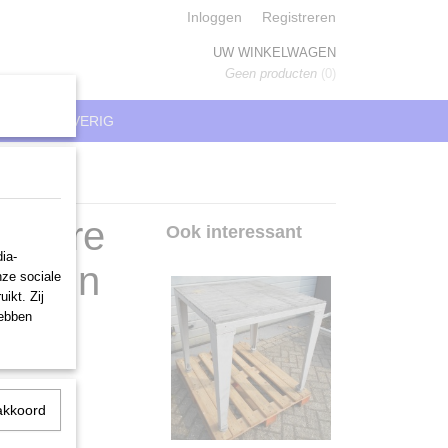
Inloggen
Registreren
UW WINKELWAGEN
Geen producten
(0)
REN
OVERIG
egbare
Ook interessant
ia-
Telwin
nze sociale
ikt. Zij
hebben
akkoord