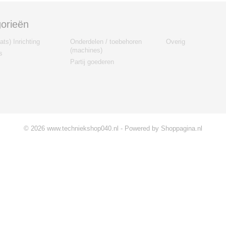
orieën
ts) Inrichting
Onderdelen / toebehoren
Overig
(machines)
s
Partij goederen
© 2026 www.techniekshop040.nl - Powered by Shoppagina.nl