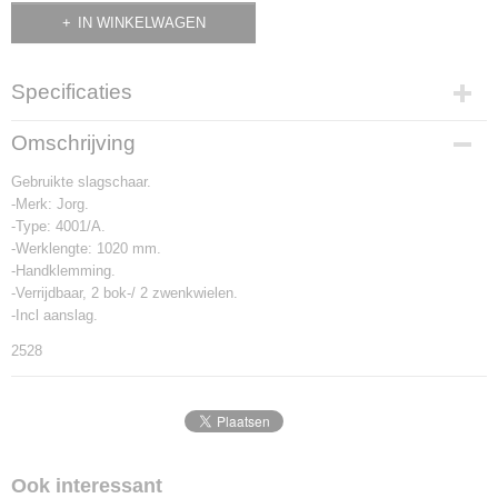
IN WINKELWAGEN
Specificaties
Productcode
Omschrijving
2528
Gebruikte slagschaar.
-Merk: Jorg.
-Type: 4001/A.
-Werklengte: 1020 mm.
-Handklemming.
-Verrijdbaar, 2 bok-/ 2 zwenkwielen.
-Incl aanslag.
2528
Ook interessant