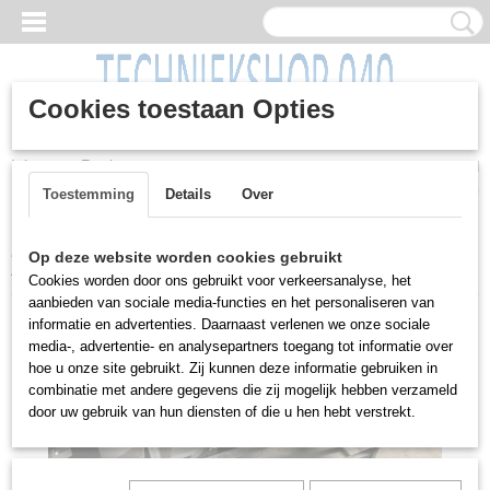
Cookies toestaan Opties
Inloggen
Registreren
UW WINKELWAGEN
Geen producten
(0)
Toestemming
Details
Over
Home
>
Machines
>
Plaatwerkmachines
>
Slagschaar, Jorg, type
Op deze website worden cookies gebruikt
4001/A, verrijdbaar
Cookies worden door ons gebruikt voor verkeersanalyse, het
aanbieden van sociale media-functies en het personaliseren van
informatie en advertenties. Daarnaast verlenen we onze sociale
media-, advertentie- en analysepartners toegang tot informatie over
hoe u onze site gebruikt. Zij kunnen deze informatie gebruiken in
combinatie met andere gegevens die zij mogelijk hebben verzameld
door uw gebruik van hun diensten of die u hen hebt verstrekt.