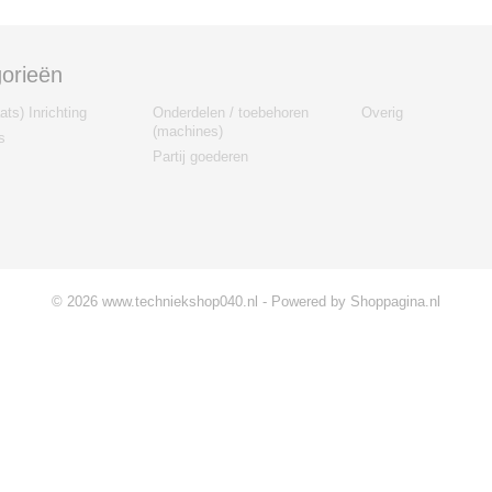
orieën
ts) Inrichting
Onderdelen / toebehoren
Overig
(machines)
s
Partij goederen
© 2026 www.techniekshop040.nl - Powered by Shoppagina.nl