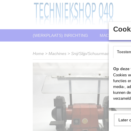
Cooki
(WERKPLAATS) INRICHTING
MACHINES
Toeste
Home
>
Machines
>
Snij/Slijp/Schuurmachines
>
Wer
Op deze 
Cookies wo
functies e
media-, ad
kunnen dez
verzameld 
Later 