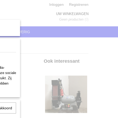
Inloggen
Registreren
UW WINKELWAGEN
Geen producten
(0)
REN
OVERIG
sen,
Ook interessant
ia-
nze sociale
ikt. Zij
hebben
akkoord