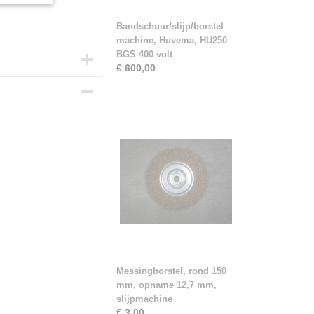
Bandschuur/slijp/borstel
machine, Huvema, HU250
BGS 400 volt
€ 600,00
Messingborstel, rond 150
mm, opname 12,7 mm,
slijpmachine
€ 3,00