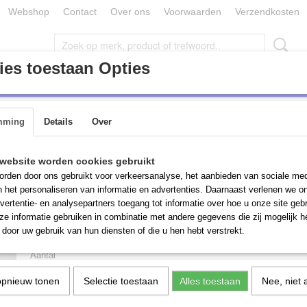
Webshop
Contact
Over ons
Voorwaarden
Verzendkosten
es toestaan Opties
ONDERDELEN / TOEBEHOREN (MACHINES)
PARTIJ GOEDE
mming
Details
Over
kbankslijper, Creusen, DSW 2200T, 230 volt
Werkbankslijper, Creu
website worden cookies gebruikt
rden door ons gebruikt voor verkeersanalyse, het aanbieden van sociale med
DSW 2200T, 230 volt
n het personaliseren van informatie en advertenties. Daarnaast verlenen we o
vertentie- en analysepartners toegang tot informatie over hoe u onze site gebru
e informatie gebruiken in combinatie met andere gegevens die zij mogelijk 
€ 150,00
(inclusief btw 21%)
door uw gebruik van hun diensten of die u hen hebt verstrekt.
Aantal
opnieuw tonen
Selectie toestaan
Alles toestaan
Nee, niet 