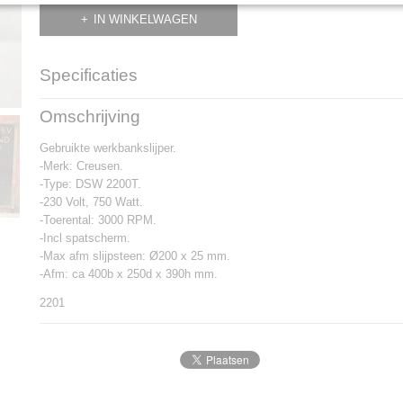
IN WINKELWAGEN
Specificaties
Productcode
2201
Omschrijving
Gebruikte werkbankslijper.
-Merk: Creusen.
-Type: DSW 2200T.
-230 Volt, 750 Watt.
-Toerental: 3000 RPM.
-Incl spatscherm.
-Max afm slijpsteen: Ø200 x 25 mm.
-Afm: ca 400b x 250d x 390h mm.
2201