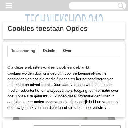
Cookies toestaan Opties
Inloggen
Registreren
UW WINKELWAGEN
Geen producten
(0)
Toestemming
Details
Over
Home
>
Machines
>
Zaagmachines
>
Metaal afkortzaag, MEP,
Op deze website worden cookies gebruikt
Falcon 275, 400 volt, bwj 1995
Cookies worden door ons gebruikt voor verkeersanalyse, het
aanbieden van sociale media-functies en het personaliseren van
informatie en advertenties. Daarnaast verlenen we onze sociale
media-, advertentie- en analysepartners toegang tot informatie over
hoe u onze site gebruikt. Zij kunnen deze informatie gebruiken in
combinatie met andere gegevens die zij mogelijk hebben verzameld
door uw gebruik van hun diensten of die u hen hebt verstrekt.