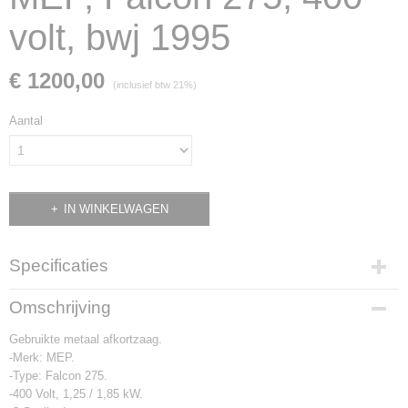
volt, bwj 1995
€ 1200,00
(inclusief btw 21%)
Aantal
IN WINKELWAGEN
Specificaties
Productcode
Omschrijving
0568
Gebruikte metaal afkortzaag.
-Merk: MEP.
-Type: Falcon 275.
-400 Volt, 1,25 / 1,85 kW.