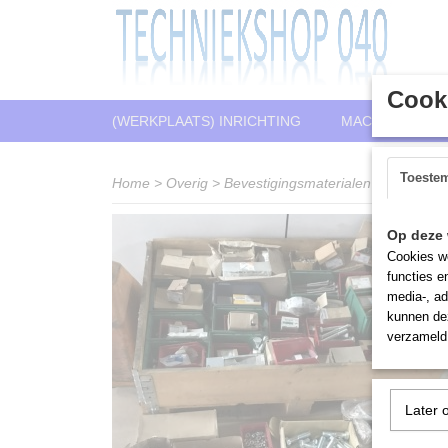
Cooki
(WERKPLAATS) INRICHTING
MACHINES
Toeste
Home
>
Overig
>
Bevestigingsmaterialen
>
Partij me
Op deze 
Cookies wo
functies e
media-, ad
kunnen dez
verzameld 
Later 