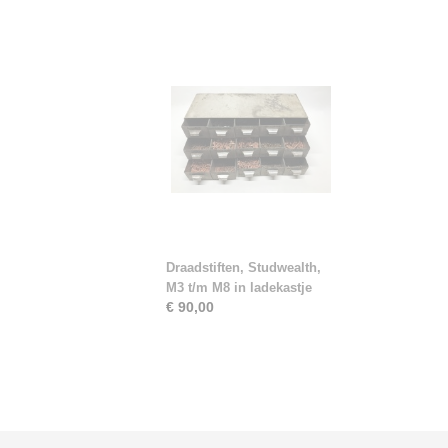
Draadstiften, Studwealth,
M3 t/m M8 in ladekastje
€ 90,00