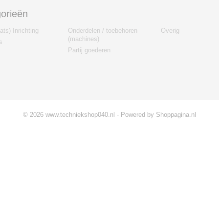
orieën
ts) Inrichting
Onderdelen / toebehoren
Overig
(machines)
s
Partij goederen
© 2026 www.techniekshop040.nl - Powered by Shoppagina.nl