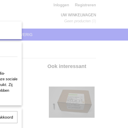
Inloggen
Registreren
UW WINKELWAGEN
Geen producten
(0)
REN
OVERIG
Ook interessant
ia-
nze sociale
ikt. Zij
hebben
akkoord