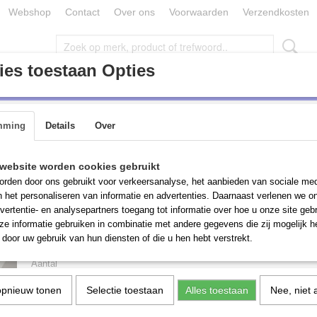
Webshop
Contact
Over ons
Voorwaarden
Verzendkosten
es toestaan Opties
ONDERDELEN / TOEBEHOREN (MACHINES)
PARTIJ GOEDE
mming
Details
Over
t divers bevestigingsmateriaal
Partij met divers
website worden cookies gebruikt
rden door ons gebruikt voor verkeersanalyse, het aanbieden van sociale med
bevestigingsmateriaal
n het personaliseren van informatie en advertenties. Daarnaast verlenen we o
vertentie- en analysepartners toegang tot informatie over hoe u onze site gebru
e informatie gebruiken in combinatie met andere gegevens die zij mogelijk 
€ 150,00
(inclusief btw 21%)
door uw gebruik van hun diensten of die u hen hebt verstrekt.
Aantal
opnieuw tonen
Selectie toestaan
Alles toestaan
Nee, niet 