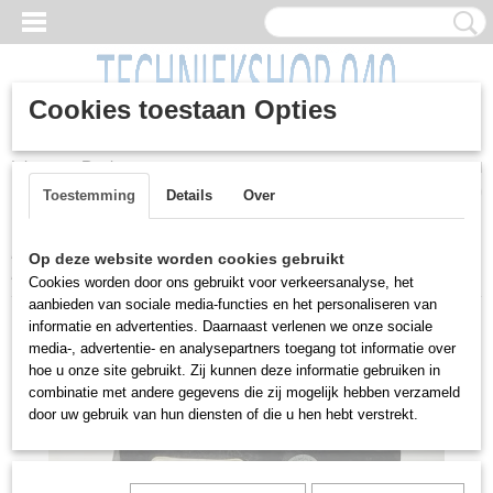
Cookies toestaan Opties
Inloggen
Registreren
UW WINKELWAGEN
Geen producten
(0)
Toestemming
Details
Over
Home
>
Overig
>
Elektra / Kabels
>
Vol rubberen trafo, West
Op deze website worden cookies gebruikt
Elettric, 230 volt, 16 A, 3 polig
Cookies worden door ons gebruikt voor verkeersanalyse, het
aanbieden van sociale media-functies en het personaliseren van
informatie en advertenties. Daarnaast verlenen we onze sociale
media-, advertentie- en analysepartners toegang tot informatie over
hoe u onze site gebruikt. Zij kunnen deze informatie gebruiken in
combinatie met andere gegevens die zij mogelijk hebben verzameld
door uw gebruik van hun diensten of die u hen hebt verstrekt.