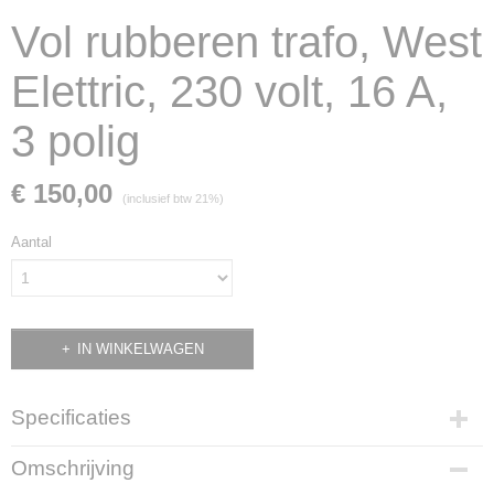
Vol rubberen trafo, West
Elettric, 230 volt, 16 A,
3 polig
€ 150,00
(inclusief btw 21%)
Aantal
IN WINKELWAGEN
Specificaties
Productcode
Omschrijving
1155