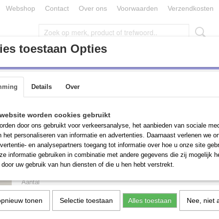
Webshop
Contact
Over ons
Voorwaarden
Verzendkosten
es toestaan Opties
ONDERDELEN / TOEBEHOREN (MACHINES)
PARTIJ GOEDE
mming
Details
Over
erken, afm bord 70/75 x 100 cm, magnetisch
Flipover, div merken, 
website worden cookies gebruikt
rden door ons gebruikt voor verkeersanalyse, het aanbieden van sociale med
70/75 x 100 cm, magne
n het personaliseren van informatie en advertenties. Daarnaast verlenen we o
vertentie- en analysepartners toegang tot informatie over hoe u onze site gebru
e informatie gebruiken in combinatie met andere gegevens die zij mogelijk 
€ 60,00
(inclusief btw 21%)
door uw gebruik van hun diensten of die u hen hebt verstrekt.
Aantal
opnieuw tonen
Selectie toestaan
Alles toestaan
Nee, niet 