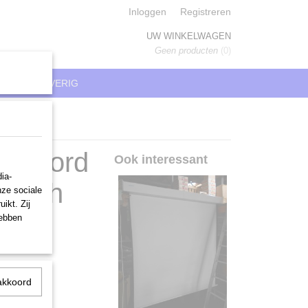
Inloggen
Registreren
UW WINKELWAGEN
Geen producten
(0)
REN
OVERIG
afm bord
Ook interessant
ia-
tisch
nze sociale
ikt. Zij
hebben
akkoord