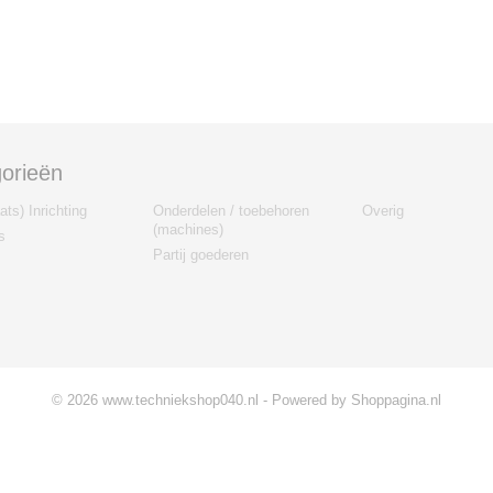
orieën
ts) Inrichting
Onderdelen / toebehoren
Overig
(machines)
s
Partij goederen
© 2026 www.techniekshop040.nl - Powered by Shoppagina.nl