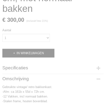
bakken
€ 300,00
(inclusief btw 21%)
Aantal
IN WINKELWAGEN
Specificaties
Productcode
Omschrijving
2358
Gebruikte vintage/ retro bakkenkast.
-Afm: ca 161b x 55d x 72h cm.
-12 Vakken, incl normaal bakken.
-Stalen frame, houten bovenblad.