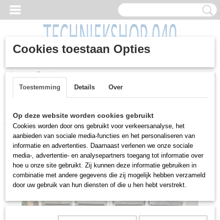
Cookies toestaan Opties
Inloggen
Registreren
UW WINKELWAGEN
Geen producten
(0)
Toestemming
Details
Over
Home
>
Overig
>
Overig
>
Vintage/ retro bakkenkast, 161x55x72
Op deze website worden cookies gebruikt
cm, met normaal bakken
Cookies worden door ons gebruikt voor verkeersanalyse, het
aanbieden van sociale media-functies en het personaliseren van
informatie en advertenties. Daarnaast verlenen we onze sociale
media-, advertentie- en analysepartners toegang tot informatie over
hoe u onze site gebruikt. Zij kunnen deze informatie gebruiken in
combinatie met andere gegevens die zij mogelijk hebben verzameld
door uw gebruik van hun diensten of die u hen hebt verstrekt.