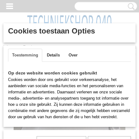
Cookies toestaan Opties
Inloggen
Registreren
UW WINKELWAGEN
Geen producten
(0)
Toestemming
Details
Over
Home
>
Partij goederen
>
Overige
>
RVS gaasmand voor
Op deze website worden cookies gebruikt
bijvoorbeeld zeven /(voedsel) uitlekken
Cookies worden door ons gebruikt voor verkeersanalyse, het
aanbieden van sociale media-functies en het personaliseren van
informatie en advertenties. Daarnaast verlenen we onze sociale
media-, advertentie- en analysepartners toegang tot informatie over
hoe u onze site gebruikt. Zij kunnen deze informatie gebruiken in
combinatie met andere gegevens die zij mogelijk hebben verzameld
door uw gebruik van hun diensten of die u hen hebt verstrekt.