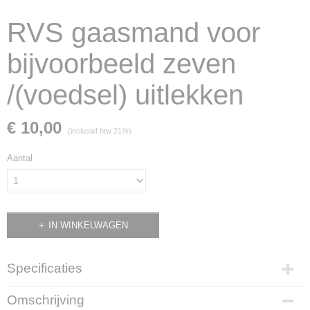
RVS gaasmand voor
bijvoorbeeld zeven
/(voedsel) uitlekken
€ 10,00
(inclusief btw 21%)
Aantal
IN WINKELWAGEN
Specificaties
Productcode
Omschrijving
0356