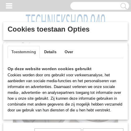
Cookies toestaan Opties
Inloggen
Registreren
UW WINKELWAGEN
Geen producten
(0)
Toestemming
Details
Over
Home
>
Partij goederen
>
(Transport-) Wielen
>
Wiel kunststof velg,
Op deze website worden cookies gebruikt
met luchtband 400x40mm, met rem
Cookies worden door ons gebruikt voor verkeersanalyse, het
aanbieden van sociale media-functies en het personaliseren van
informatie en advertenties. Daarnaast verlenen we onze sociale
media-, advertentie- en analysepartners toegang tot informatie over
hoe u onze site gebruikt. Zij kunnen deze informatie gebruiken in
combinatie met andere gegevens die zij mogelijk hebben verzameld
door uw gebruik van hun diensten of die u hen hebt verstrekt.