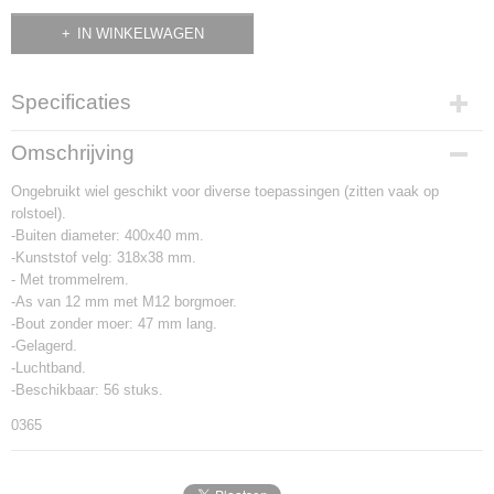
IN WINKELWAGEN
Specificaties
Productcode
Omschrijving
0365
Ongebruikt wiel geschikt voor diverse toepassingen (zitten vaak op
rolstoel).
-Buiten diameter: 400x40 mm.
-Kunststof velg: 318x38 mm.
- Met trommelrem.
-As van 12 mm met M12 borgmoer.
-Bout zonder moer: 47 mm lang.
-Gelagerd.
-Luchtband.
-Beschikbaar: 56 stuks.
0365