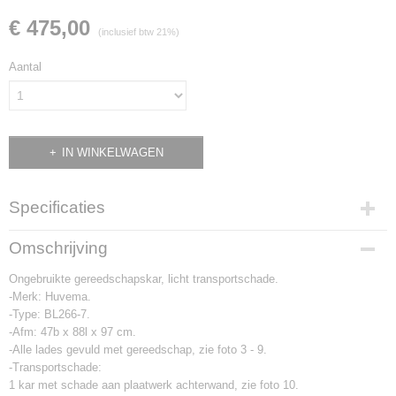
€ 475,00
(inclusief btw 21%)
Aantal
IN WINKELWAGEN
Specificaties
Productcode
Omschrijving
2046
Ongebruikte gereedschapskar, licht transportschade.
-Merk: Huvema.
-Type: BL266-7.
-Afm: 47b x 88l x 97 cm.
-Alle lades gevuld met gereedschap, zie foto 3 - 9.
-Transportschade:
1 kar met schade aan plaatwerk achterwand, zie foto 10.