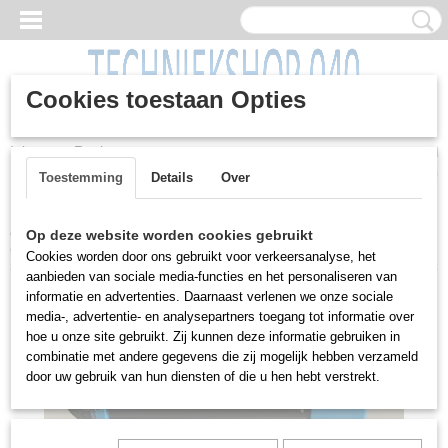
Cookies toestaan Opties
Inloggen
Registreren
UW WINKELWAGEN
Geen producten
(0)
Toestemming
Details
Over
Home
>
(Werkplaats) Inrichting
>
Karren / wagens
>
Op deze website worden cookies gebruikt
Gereedschapskar, gevuld, Huvema, BL266-7
Cookies worden door ons gebruikt voor verkeersanalyse, het
aanbieden van sociale media-functies en het personaliseren van
informatie en advertenties. Daarnaast verlenen we onze sociale
media-, advertentie- en analysepartners toegang tot informatie over
hoe u onze site gebruikt. Zij kunnen deze informatie gebruiken in
combinatie met andere gegevens die zij mogelijk hebben verzameld
door uw gebruik van hun diensten of die u hen hebt verstrekt.