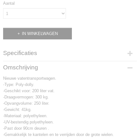
Aantal
IN WINKELWAGEN
Specificaties
Productcode
Omschrijving
2239
Nieuwe vatentransportwagen.
-Type: Poly-dolly.
-Geschikt voor: 200 liter vat.
-Draagvermogen: 300 kg.
-Opvangvolume: 250 liter.
-Gewicht: 41kg.
-Materiaal: polyethyleen.
-UV-bestendig polyethyleen.
-Past door 90cm deuren .
-Gemakkelijk te kantelen en te verrijden door de grote wielen.