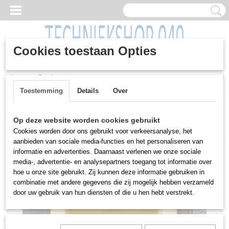
Cookies toestaan Opties
Inloggen
Registreren
UW WINKELWAGEN
Geen producten
(0)
Toestemming
Details
Over
Home
>
(Werkplaats) Inrichting
>
Karren / wagens
>
Op deze website worden cookies gebruikt
Vatentransportwagen, type Poly-dolly, 200 liter vat
Cookies worden door ons gebruikt voor verkeersanalyse, het
aanbieden van sociale media-functies en het personaliseren van
informatie en advertenties. Daarnaast verlenen we onze sociale
media-, advertentie- en analysepartners toegang tot informatie over
hoe u onze site gebruikt. Zij kunnen deze informatie gebruiken in
combinatie met andere gegevens die zij mogelijk hebben verzameld
door uw gebruik van hun diensten of die u hen hebt verstrekt.