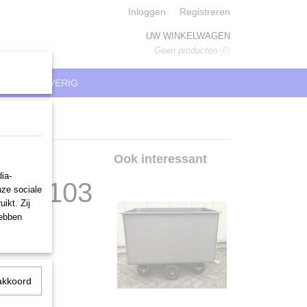
Inloggen
Registreren
UW WINKELWAGEN
Geen producten
(0)
REN
OVERIG
, 3
Ook interessant
ia-
116x103
nze sociale
ikt. Zij
hebben
akkoord