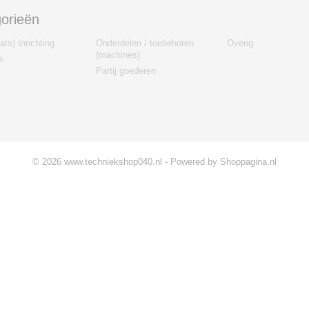
orieën
ts) Inrichting
Onderdelen / toebehoren
Overig
(machines)
s
Partij goederen
© 2026 www.techniekshop040.nl - Powered by Shoppagina.nl