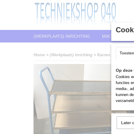
Cooki
(WERKPLAATS) INRICHTING
MACHINES
Toeste
Home
>
(Werkplaats) Inrichting
>
Karren / wagens
>
Op deze 
Cookies wo
functies e
media-, ad
kunnen dez
verzameld 
Later 