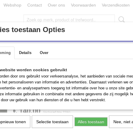
Webshop
Contact
Over ons
Voorwaarden
Verzendkosten
es toestaan Opties
ONDERDELEN / TOEBEHOREN (MACHINES)
PARTIJ GOEDE
mming
Details
Over
Etagewagen, Eurocraft, 3 houten schappen, 61x116x103 cm
Etagewagen, Eurocraft
website worden cookies gebruikt
rden door ons gebruikt voor verkeersanalyse, het aanbieden van sociale med
houten schappen, 61x
n het personaliseren van informatie en advertenties. Daarnaast verlenen we o
vertentie- en analysepartners toegang tot informatie over hoe u onze site gebru
cm
e informatie gebruiken in combinatie met andere gegevens die zij mogelijk 
door uw gebruik van hun diensten of die u hen hebt verstrekt.
€ 140,00
(inclusief btw 21%)
opnieuw tonen
Selectie toestaan
Alles toestaan
Nee, niet 
Aantal