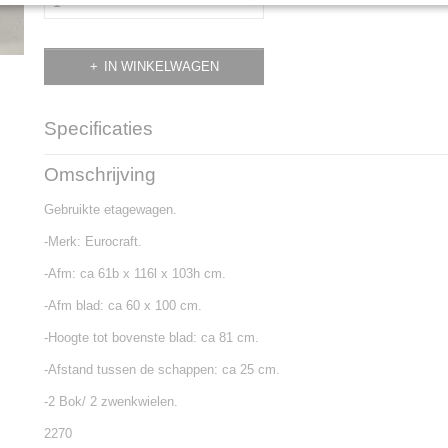
IN WINKELWAGEN
Specificaties
Productcode
2270
Omschrijving
Gebruikte etagewagen.
-Merk: Eurocraft.
-Afm: ca 61b x 116l x 103h cm.
-Afm blad: ca 60 x 100 cm.
-Hoogte tot bovenste blad: ca 81 cm.
-Afstand tussen de schappen: ca 25 cm.
-2 Bok/ 2 zwenkwielen.
2270