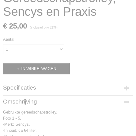
Sencys en Praxis
€ 25,00
(inclusief btw 21%)
Aantal
IN WINKELWAGEN
Specificaties
Productcode
Omschrijving
2514
Gebruikte gereedschapstrolley.
Foto 1 - 5.
-Merk: Sencys.
-Inhoud: ca 64 liter.