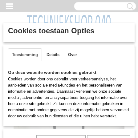
Cookies toestaan Opties
Inloggen
Registreren
UW WINKELWAGEN
Geen producten
(0)
Toestemming
Details
Over
Home
>
(Werkplaats) Inrichting
>
Opbergbakken / Kisten
>
Op deze website worden cookies gebruikt
Gereedschapstrolley, Sencys en Praxis
Cookies worden door ons gebruikt voor verkeersanalyse, het
aanbieden van sociale media-functies en het personaliseren van
informatie en advertenties. Daarnaast verlenen we onze sociale
media-, advertentie- en analysepartners toegang tot informatie over
hoe u onze site gebruikt. Zij kunnen deze informatie gebruiken in
combinatie met andere gegevens die zij mogelijk hebben verzameld
door uw gebruik van hun diensten of die u hen hebt verstrekt.