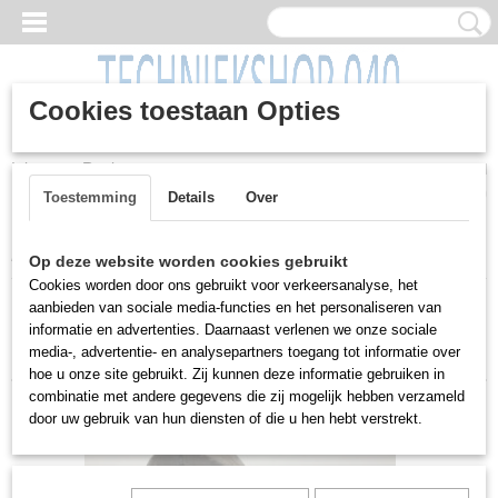
Cookies toestaan Opties
Inloggen
Registreren
UW WINKELWAGEN
Geen producten
(0)
Toestemming
Details
Over
Home
>
Machines
>
Gereedschap
>
Bankschroef
Op deze website worden cookies gebruikt
Cookies worden door ons gebruikt voor verkeersanalyse, het
aanbieden van sociale media-functies en het personaliseren van
Sorteer op:
informatie en advertenties. Daarnaast verlenen we onze sociale
media-, advertentie- en analysepartners toegang tot informatie over
hoe u onze site gebruikt. Zij kunnen deze informatie gebruiken in
combinatie met andere gegevens die zij mogelijk hebben verzameld
door uw gebruik van hun diensten of die u hen hebt verstrekt.