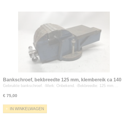
Bankschroef, bekbreedte 125 mm, klembereik ca 140
mm
Gebruikte bankschroef. -Merk: Onbekend. -Bekbreedte: 125 mm.…
€ 75,00
IN WINKELWAGEN