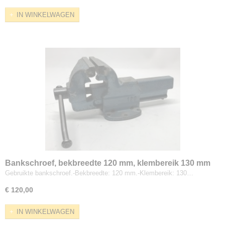
IN WINKELWAGEN
Bankschroef, bekbreedte 120 mm, klembereik 130 mm
Gebruikte bankschroef.-Bekbreedte: 120 mm.-Klembereik: 130…
€ 120,00
IN WINKELWAGEN