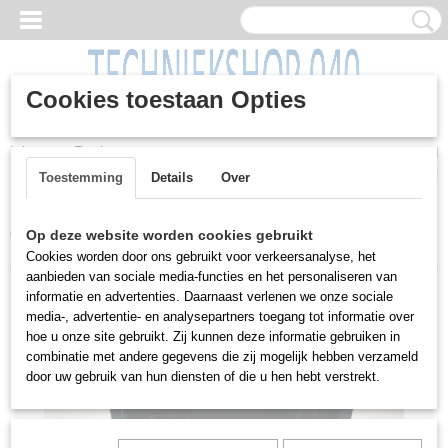
Cookies toestaan Opties
Inloggen
Registreren
UW WINKELWAGEN
Geen producten
(0)
Toestemming
Details
Over
Home
>
Overig
>
Elektra / Kabels
>
Acculader, Davenset
Op deze website worden cookies gebruikt
Westinghouse, C12/24, 110/220 volt
Cookies worden door ons gebruikt voor verkeersanalyse, het
aanbieden van sociale media-functies en het personaliseren van
informatie en advertenties. Daarnaast verlenen we onze sociale
media-, advertentie- en analysepartners toegang tot informatie over
hoe u onze site gebruikt. Zij kunnen deze informatie gebruiken in
combinatie met andere gegevens die zij mogelijk hebben verzameld
door uw gebruik van hun diensten of die u hen hebt verstrekt.