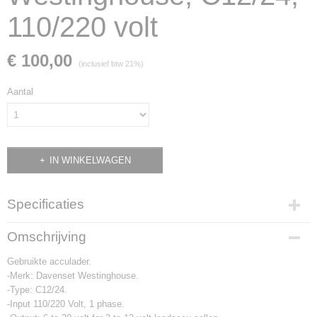
110/220 volt
€ 100,00
(inclusief btw 21%)
Aantal
IN WINKELWAGEN
Specificaties
Productcode
Omschrijving
1188
Gebruikte acculader.
-Merk: Davenset Westinghouse.
-Type: C12/24.
-Input 110/220 Volt, 1 phase.