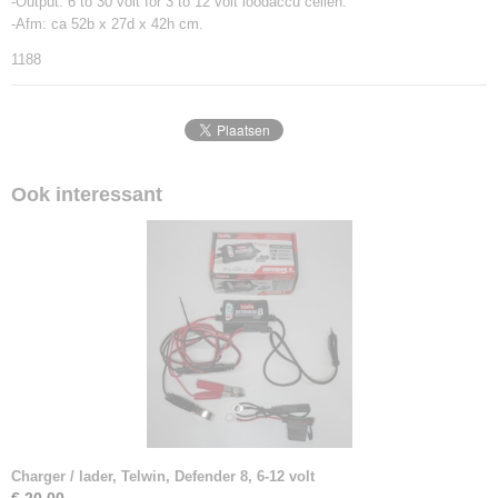
-Output: 6 to 30 volt for 3 to 12 volt loodaccu cellen.
-Afm: ca 52b x 27d x 42h cm.
1188
Ook interessant
Charger / lader, Telwin, Defender 8, 6-12 volt