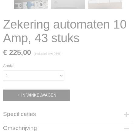
Zekering automaten 10
Amp, 43 stuks
€ 225,00
(inclusief btw 21%)
Aantal
IN WINKELWAGEN
Specificaties
Productcode
Omschrijving
2160