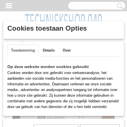
Cookies toestaan Opties
Inloggen
Registreren
UW WINKELWAGEN
Geen producten
(0)
Toestemming
Details
Over
Home
>
Overig
>
Elektra / Kabels
>
Zekering automaten 10 Amp,
Op deze website worden cookies gebruikt
43 stuks
Cookies worden door ons gebruikt voor verkeersanalyse, het
aanbieden van sociale media-functies en het personaliseren van
informatie en advertenties. Daarnaast verlenen we onze sociale
media-, advertentie- en analysepartners toegang tot informatie over
hoe u onze site gebruikt. Zij kunnen deze informatie gebruiken in
combinatie met andere gegevens die zij mogelijk hebben verzameld
door uw gebruik van hun diensten of die u hen hebt verstrekt.